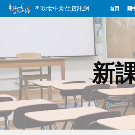
聖功女中新生資訊網
首頁
國
Sk
新課